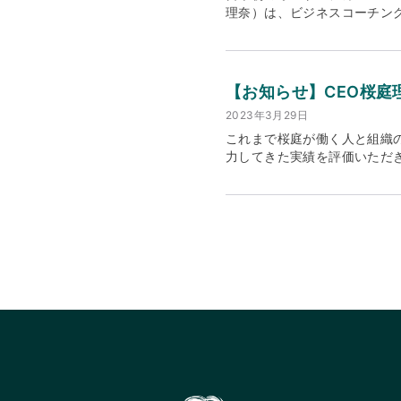
Continuing Coach 
開してまいります。特に以下
理奈）は、ビジネスコーチン
NECについて ・本社所在地：東京
する人のための補足的、継続
ル・コーチングの普遍的なアプ
題が明らかになりました。 調
されます： コア・コンピテン
本市場に参入するグローバル
ジネスコーチングを受けたこと
ソース開発：コーチの専門的
対話強化 欧米企業の意思決
は16%で、84%が「今後コ
「Leader as Coach
効果的なソリューションを提
立った理由で最も多かったの
【お知らせ】CEO桜庭
になりました。内訳は以下の通
「Being」重視のアプロー
ッション後、成果につながっ
2023年3月29日
Leader as Coach
より革新的で効果的なリーダ
チング経験者の常務取締役ク
です。そのため、ICF認定
と、グローバル企業の日本展
に立った」と回答 コーチング
これまで桜庭が働く人と組織
日本初のオントロジカルコー
の重要拠点に足場を築くこと
2024年4月3日～2024年4
力してきた実績を評価いただ
がある もっと自信をつけたい
支援機会を創出します。 こ
上でのアンケート調査 調査結
会づくりの一助となるよう、
係性がうまく構築できず、自
し、クライアント企業の持続的
の割合 図3.コーチング未経
事者を含む開発チームを有し
マネジメントでは、チームを
自のアプローチを通じて、世
ネスコーチングが役に立つと答
ジェクトを通じて「納得できる医療」
解答がない課題解決に共に取
援します。 海外ブランチの詳細 住所：Koe
コーチング経験者に訊いた、ビ
促し、チームと共に成長・伴走す
（コーチング・リーダーズ・ジャパン
図8.ビジネスコーチングにい
ト起点で組織改革を牽引する人材
Sakuraba（桜庭 理奈）Managi
に立ったと感じた人の割合（役
ーシップの開発をお手伝いしてい
CoCreation代表 桜庭
候補 / 起業家 / 人事担当
して「特に良い印象も悪い印
養成スクール～ Leader a
十分とは言えない状況を示し
CoCreation合同会社につ
約1割程度にとどまり、その
（オーセンティシティ）を統
ます（図7参照）。つまり、
人材を開発する」をミッショ
りました。 役職が高くなる
ーダーシップ開発、人材育成
す。役職が高くなるほど「コ