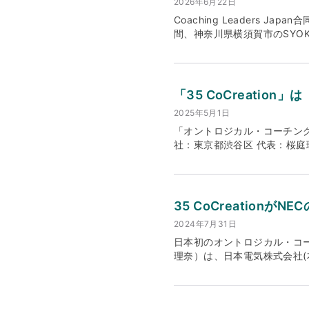
2026年6月22日
Coaching Leaders 
間、神奈川県横須賀市のSYOKU-
ティバル 2026）」を開催い
等の紹介を公開いたしました
▼プレスリリースはこちらhttps://prtime
「35 CoCreation」
2025年5月1日
「オントロジカル・コーチング」
社：東京都渋谷区 代表：桜庭
援してまいりました。この度、社名
ジョン・ミッション・バリュ
業5周年を迎える現在、当社
続的な成長には「変革」が不
35 CoCreation
値観や感情に深く向き合い、「
2024年7月31日
な進化により、組織のあり方
プにおける「人間らしさ」が
日本初のオントロジカル・コーチ
ルを持って組織を導くリーダ
理奈）は、日本電気株式会社(本
る文化や多様な価値観を受け
地法人社長に対し9ヶ月のリーダシ
状況において、グローバル企
『ASEAN Leadership
状況を踏まえ、私たちはやり方
不確実性を、正しく取り扱え