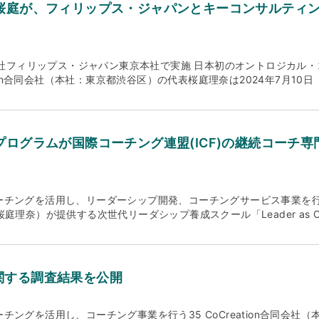
リーダーシップを追求する企業として新たな一歩を踏み出すべく、社名
Program』において、35 CoCreationが行ったこと チームコーチング
n代表の桜庭が、フィリップス・ジャパンとキーコンサルテ
たしました。 新たなVMV(ビジョン・ミッション・バリュー） ビジ
ョップでは以下テーマを取り扱いました。 変革をもたらすリーダーにと
g）の進化を通じて、困難を成長の糧に変え、持続的な発展を実現する世
つける方法 変革に前向きになるように、チームメンバーのマインドセ
本音や真実、過去の経験を共有し、新たな可能性を見出せる場を創出し
情を顕在化させるアクティブ・リスニングの姿勢と方法 本研修を終えて 35 
）の力を信じ、引き出し、成長と変革の原動力として活用する文化を広めます
のグローバルビジネスにおける大きな転換期において、この度のリーダ
式会社フィリップス・ジャパン東京本社で実施 日本初のオントロジカル
道筋を示し、組織と個人が自律的に進化できるよう寄り添います。 灯
だきました。母体が大きい大企業において、経営層や本社側のメンバ
ation合同会社（本社：東京都渋谷区）の代表桜庭理奈は2024年7月1
変革への旅路を支えます。国際ビジネスで培った実践知と共感力を活
げ言語化し、コミュニケーションし直接リードできる領域もあります
る株式会社フィリップス・ジャパンとキーコンサルティング主催のイ
Sacred Partnership（深く神聖なるパートナーシップ） クライア
までの事業文脈、各拠点長とローカルメンバーとの信頼関係、顧客と
ついて話しました。 ■イベント概要 日時：2024年7月10日（水）15:
場を創ります。彼らが鎧を解くプロセスを尊重し、その奥にある感情
の視野や感覚を無視して、大きな変革という船は目的地に到達すること
社（〒106-0041 東京都港区麻布台1-3-1 麻布台ヒルズ森JPタワ
分こそが変革の鍵であると信じ、その瞬間を敬意をもって受け止めます。 A
この2つの視点を、同等に重要視されており、大変感銘を受けました。
向け、リーダーと人事ができることとは 定員：40名 対象：CEO（最
nの提供プログラムが国際コーチング連盟(ICF)の継続コー
 等身大の在り方（Being）を通じて、変革と可能性のモデルを体現し
の目』で各拠点の社長が何を感じているのか、率直な対話が出来る心理
責任者)、HRD(人事責任者)など ■イベント当日の様子 組織文化と人
イアントが望む変革を加速します。自らの存在を通じて、彼らに新た
名が集まるチームコーチングの場を提供することで、なかなか普段顕
質疑応答に答えるゲストスピーカー。フィリップス・ジャパンコネクテ
derstanding（共感的理解） クライアントの最も繊細な感情や経験を深
した。包み隠すことのない、在るがままの姿で互いの対話や英知に頼
部長の田口賢氏（写真左）と桜庭（写真右）。 フィリップス・ジャパ
共に受け入れ、それを成長と挑戦の土台へと変えることで、クライア
とが可能となりました。 NEC グローバル企画部門グローバル企画統
方々。 ■共催企業プロフィール： 株式会社フィリップス・ジャパン
ングを活用し、リーダーシップ開発、コーチングサービス事業を行う35 
支援します。 海外支社開設の意義 現在、日本市場は大きな転換点を
むグローバル市場で更なる利益ある成長を実現するために、グローバル
スの日本法人として1953年に創業以来、革新的な技術を通じ、人々
庭理奈）が提供する次世代リーダシップ養成スクール「Leader as C
齢化市場に着目したグローバル企業の参入が加速しています。同時に
この新しいモデルをより強固なものにしていくためには、日本本社・
主な事業領域は、画像診断、超音波診断、イメージガイド下治療、生
コースが、国際コーチング連盟（ICF）の継続コーチ専門教育プログラムと
化理解とリーダーシップの課題が顕在化しています。 こうした背景の
います。 9か月のプログラムを通じて、ASEANの現地法人社長は
療、およびパーソナルヘルスと多岐に渡ります。ヘルステクノロジー
世界をコーチングで力強くする。」をビジョンに掲げ、25年の歳月を経て
しての在り方（Being）」や「長期的な関係性の構築」を重視する
環境も大きくそして速く変化する中で変革の旅には終わりはありませ
課題解決に向け取り組んでいます 公式ホームページ： https://www.p
する世界をリードする組織です。ICFは、高い基準を設定し、独立し
法が目標達成（Doing）やロジカルシンキングを重視する傾向にあ
法人社長がNECのグローバル事業の利益ある成長をリードしていくも
ジアにおける上級管理職の人材紹介のスペシャリストです。60年以上
の世界的ネットワークを構築することによって、コーチングの専門職
ローバル市場において大きな強みとなります。特に異文化間の理解促
は、ASEAN現地法人の様々な国籍の社長6名を対象として、大切な変革期
関する調査結果を公開
優秀な人材を紹介できるようお手伝いします。私たちの広範なネット
り抜粋＆翻訳） 認定を受けたプログラムの概要 国際コーチング連盟
にとって、当社のサービスは大きな価値を提供できるでしょう。この
Creation様からご提案いただいた、①対象者が市場の変化や組織の変
し、クライアントの進化と発展に貢献します。今回のような組織づく
ング連盟の認定資格を更新する必要があり、更新のためには継続コーチ
な競争優位性を築くことができると考えています。 この独自の強みを
を組み合わせて対象者自身のリーダーシップや組織の原動力そのもの
ps://www.keyconsulting-group.com
資格を更新するために必要となる条件は、こちらを参照してください。 
での豊富な成功経験を基盤とした「グローバル×ローカル」のリーダ
ングを活用し、コーチング事業を行う35 CoCreation合同会社（
リーダーとなり、組織横断的に連動した事業運営を目指す点がNECの