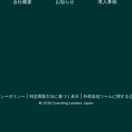
、思考傾向など自身の在り方を理解することで行動習慣を本質的に変
会社概要
お知らせ
導入事例
0参照）。これは、成人発達理論で説明できる可能性があります。成人
織における価値創造、人材育成、組織改革を実現します。 オントロジ
役職の高い方はより高い段階にいると考えられます。つまり、役職の
ることで、目指すゴールや目標を達成する支援をするものであるのに
うことでしょう。 参考：成人発達理論とは 学び直しの第一歩は「自
dy（身体）・Emotion（感情）・Language（言葉）の３つの領
すが、私たちコーチングの専門家は「自分を正しく知る」ことが学び
グにおいては、クライアントの行動に焦点を当て、行動の変容を促す対
ことで、自分の強みや弱み、価値観などを理解し、より効果的な学び方
当てるのが、オントロジカル・コーチングです。自分自身を捉え直す
本には他者に悩みを曝け出しにくい文化や、コーチングがコモディティ
であり、今までとは異なる総合的な判断ができる”戦略的洞察”をもっ
ング事業者としては、これらの課題解決に向け、コーチングの認知度
同会社 公式サイト：https://35cocreation.com/ 弊社へのコー
とめ 今回の調査結果から、日本のビジネスコーチングはまだまだ発展
n.com 次世代リーダーシップスクールへのお問合せ：school@35cocreation
多くの人に活用されるよう、関係者一丸となって取り組んでいくことが
24年4月8日・調査対象：20-60代の正社員もしくは経営者の男女・有
オントロジカル・コーチングとは 従来のコーチングが個の行動を変え
るのに対し、当スクールで用いるオントロジカル・コーチングでは、Bod
の３つの領域のBeing（在り様）に焦点を当てます。 多くのコーチン
を促す対話を重ねます。一方、その行動を起こす人そのものに焦点を
捉え直すことは、価値観・信条・倫理観・判断軸を捉えなおすことで
て課題解決に臨めるようになります。 35 CoCreation合同会社について
|
|
同会社は、「ヒトの心・身・信の3つの領域の真（オーセンティシテ
バシーポリシー
特定商取引法に基づく表示
外部送信ツールに関する
に促進し、地球を次世代へ手渡していくリーダー人材を開発する」を
© 2026 Coaching Leaders Japan
ング”のアプローチに基づいた組織開発、次世代のリーダーシップ開発
しています。 オントロジカル・コーチングは、自分自身の価値観・信
動習慣を本質的に変える、ヒト起点の改革を支援します。この改革を
 35 CoCreation合同会社 公式サイト：https://35cocreat
tact@35cocreation.com