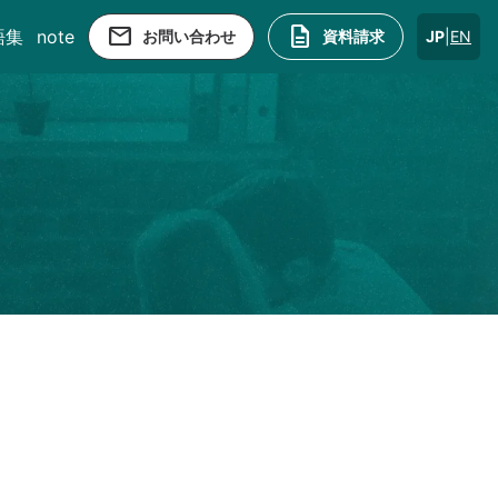
email
description
語集
note
お問い合わせ
資料請求
JP
|
EN