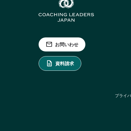
自身の価値観・信条・倫理観
ントの差がありました（図1
ます。この改革を通じて、組
ともに知性の段階が上がり、
コーチングが個の行動を変え
グの効果を実感しやすいとい
トロジカル・コーチングでは、Bo
キリングが重要視されていま
当てます。 多くのコーチン
います。コーチングを受ける
を起こす人そのものに焦点を
題と今後の展望 一方で、日
観・判断軸を捉えなおすこと
どの課題があります。コーチ
ます。 35 CoCreation合
ていく必要があります。 ま
email
お問いわせ
contact@35cocreatio
た。今後、コーチングがより
期間：2024年4月3日～20
Web上でのアンケート調査 
description
資料請求
を達成する支援をするものであ
情）・Language（言葉）
動に焦点を当て、行動の変容
コーチングです。自分自身を
な判断ができる”戦略的洞察”をもっ
ゴ コ・クリエーション）合
プライ
リーダーシップの進化を大胆
陸“オントロジカル・コーチ
援するコーチング事業を運営
の在り方を理解することで行
造、人材育成、組織改革を実現します。
サービスに関するお問い合わせ： con