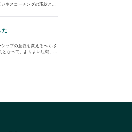
する人、またはICF認定資格を更新
ャップの架け橋 オントロジカ
ビジネスコーチングの現状と課
://jpn.nec.com/
単位は2つのカテゴリーで授与
海外に進出する日本企業と、日
も悪い印象もない」と回答 ビ
する補足的な継続コーチ教育 リ
ーバル企業の本社との直接的な
ングを受けたい」と回答したの
受けた私たちのプログラム
なニーズをより深く理解し、
グが役に立った」と回答 役に
0時間分の単位を取得することが可能
日本市場での実践で得た
客観的な意見を得られた」「セ
した
次世代型リーダー養成スクール～
新の知見を融合させることで、
で大きなギャップがある コー
事担当者の方に最適なプログラム
は、日本企業のグローバル展開
は6%のみが「コーチングが役
とが可能です。本スクールは、
 オランダという国際ビジネス
% ◎調査概要 ・調査期間：
ーシップの意義を変えるべく尽
のリーダーシップに不安や迷い
を強化し、より多くの企業への
数：400名 ・調査方法：Web
丸となって、よりよい組織、社
分からない 上司や部下との関
て、異文化間の相互理解を促進
ーチングを受けたことがある人
は、エンジニアと医師・医療従
、今までの成功事例に基づいた
gのバランスを重視する当社独
ーチング経験者に訊いた、ビジ
ノロジーを活用した事業やプロ
を続けながら信頼関係を築き、
スにおける新たな価値創造を支
役に立ったと思う理由 図6.
、「量的成長から質的成長」を
hing Leaders Japan B.V.
訊いた、コーチング実施の経緯
ンゴコ・クリエーション）は、ヒ
％出資）CEO：Rina
職別） 図10.コーチングが役
ール〜』を通し、次世代のリーダ
チングの現状と課題(35
ダー / ハイポテンシャル人材
%の方がビジネスコーチングに対
細な日程は、「次世代型リーダー
スコーチングの認知度がまだ
10月5日からスタートします 35
グの受講経験がある方は全体の
「ヒトの心・身・信の3つの領域の真
、費用は会社負担で受講してい
次世代へ手渡していくリーダー
ないという現状が明らかにな
基づいた組織開発、次世代のリ
スコーチングに対する反応で
ロジカル・コーチングは、自分
と一般社員クラスでは64ポイ