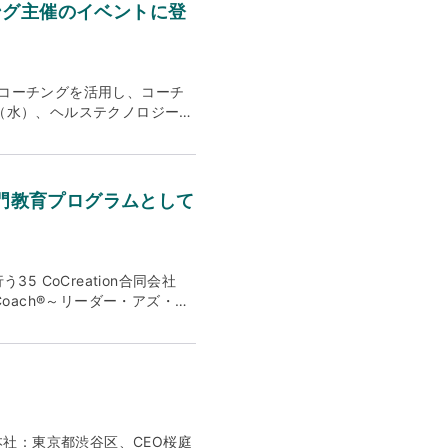
とVMV(ビジョン・ミッショ
 ワークショップ 現地法人社長への
ィング主催のイベントに登
ョン 人類が互いに支え合いな
って必要な、「新しいものを取
界を創る。 ミッション 個人と
ットと行動を変革させるリーダ
ます。 ビジネスシーンにおけ
CoCreation 代表 桜
。 困難や葛藤を共に受け入
ーシップ開発とカルチャー変容
・コーチングを活用し、コーチ
台のような存在として、明確な
ーが俯瞰図的な、いわゆる『鳥
0日（水）、ヘルステクノロジーの
かして、真の変革を共に実現し
。その一方で、多くの国や拠点
ベントにゲストスピーカーとし
ントが安心して自らの本音や真実、過
の密な連携など、現場感覚をも
00-17:30 場所：株式会社
や経験に深く寄り添うことで、
はできません。 弊社にご相談
ー15階) テーマ：イノベーショ
uthentic
わたくしどもがご支援させてい
高経営責任者）,CFO(最高財
チ専門教育プログラムとして
ます。誠実さと透明性を貫き、強
的安全性の高い場を1対1のコ
材育成の重要性について話す桜庭
な未来の可能性を感じさせま
在化しない真の心配事や課題感
ッドケアおよびエンタープライ
く理解し、敬意をもって向き合いま
りながら、最終的に変革を推進
ン代表のジャスパー・ウエステ
ントの潜在能力を信じ、その能
括部長 武智裕子氏 コメント
 株式会社フィリップス・ジャ
CoCreation合同会社
迎えており、特に医療・ウェル
ビジネスにおける運営モデルへ
のより良い健康と満ち足りた生
oach®︎～リーダー・アズ・コ
、日本企業のグローバル展開も
海外現地法人双方のマインドセ
体情報モニター、ヘルスインフ
して認定されました。 国際コー
中、当社が専門とするオントロ
、マインドセット・行動の変容が
のリーディングカンパニーとし
、国際コーチ連盟（ICF）
日本の組織文化と深い親和性を
ん。このプログラムで得た素晴
hilips.co.jp キーコン
た認証を提供し、訓練されたコ
る中、この日本独自の価値観を
のと確信しています。 今般、
の豊富な経験を活かし、グロー
を前進させることに専念してい
進やバランスの取れたリーダー
におけるチェンジマネジメントを伴
ワークは、手の届きにくい人材
から認定を受けているプロのコー
独自のポジショニングにより、
化を、「受容」することにまずは
りに関するイベントを定期的に
専門教育（CCE）を履修する
活かし、当社はオランダに初の
に昇華させる点。そして、②
CCEとは CCE：
ーシップ開発をグローバルに展
本社：東京都渋谷区、CEO桜庭
目指したい姿に合致しました。