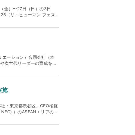
5日（金）〜27日（日）の3日
2026（リ・ヒューマン フェス
、タイムテーブル、ナビゲーター
ご覧いただけますと幸いです。
www.instagram.com/rehumane_fes2026/
・クリエーション）合同会社（本
善や次世代リーダーの育成を支
ジャパン）」に変更し、VMV（ビ
 リブランディングの背景 創
とした海外企業では、組織の持
も、コーチがクライアントの価
実施
います。 テクノロジーの急速
の活用に加えて、リーダーシッ
、確かな倫理観と深い対人スキ
本社：東京都渋谷区、CEO桜庭
グローバル化が進む中で、異な
EC) ）のASEANエリアの現
求められています。このような
 NECのリーダーシップ研修
力を求めています。 これらの
▽目的：『変革時の会社経営における
供をより明確に打ち出し、これ
ドセットを発展させる』