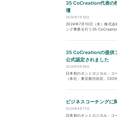
からの時代に求められる真の
『ASEAN Leadership 
35 CoCreatio
ン・バリュー）の刷新を決定い
1on1コーチング ワークシ
壇
がら、自己の在り方（Bein
り入れるオープンさ」を身に
組織が、安心して鎧を脱ぎ、
ーシップ 相手の真の課題感や感
2024年7月18日
る好奇心（Curiosity
庭理奈 コメント NEC様
2024年7月10日（水）株
れ、それを成長の糧に変える
のプロジェクトをお任せいた
ング事業を行う35 CoCre
指針を示し、時には見守り、
の目』で明確なビジョンを掲
リーディングカンパニーであ
ます。 バリュー Deep & 
では、異なる文化背景、これ
て登壇し、組織文化と人材育成に
去の経験を共有できる安全な
った、いわゆる『虫の目』で
フィリップス・ジャパン 東京本
恥じらいや隠したいと感じる部
をいただいた際、NEC様は
ンを生み出す組織文化の醸成に
35 CoCreatio
Presence（真正な存在）
ただいたのは、まさしく『虫
務責任者),CHRO(最高総務
い信頼関係を築くことでクラ
ーチングや、各拠点の社長6
公式認定されました
（写真右）。 参加者からの
す。 Empathetic Un
を吐露する事が可能となりま
ズ・インフォマティクス事業
2024年5月28日
す。変革の不確実性や困難を
する糸口や解決策を共創するこ
リンク氏をはじめ、共催企業の
日本初のオントロジカル・コーチ
力を自律的に発揮できるよう
NECでは、昨今、日本も含
パンは、ロイヤル フィリップ
（本社：東京都渋谷区、CEO桜
ネス分野において、日本の高
の変革に取り組んでいます。
活の実現を目指しています。
ーチ」のFoundation 
続いており、双方向での異文
ット・行動の変容が求められて
ォマティクス、睡眠・呼吸治
チング連盟（ICF）とは 「
ジカル・コーチングは、「人と
実現できました。ただ、市場
て、超高齢化が進む日本の医療・健康
は、コーチとコーチングに関
持っています。欧米型の開発手
らしい変容を常に磨き、現地
サルティング 日本およびア
ーチングプロフェッショナル
取り入れたアプローチは、グ
35 CoCreation様に
ビジネスコーチングに
バル企業が最も複雑な市場に
ます。（ICFホームページよ
シップ開発を求める欧米企業
走いただきました。35 Co
や洞察力へのアクセスを提供
2024年4月17日
チは、3年ごとに国際コーチ
今後の事業拡大において重要
注目し、専門的なアプローチ
開催しています。 公式LinkdIn：htt
ことが求められています。認定
海外拠点を開設し、日本市場
日本初のオントロジカル・コーチ
ともに変革を推進するモデル