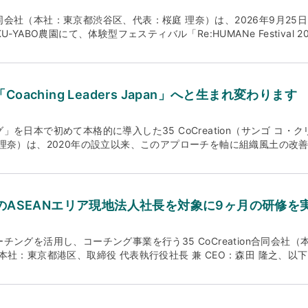
Japan合同会社（本社：東京都渋谷区、代表：桜庭 理奈）は、2026年9月2
YABO農園にて、体験型フェスティバル「Re:HUMANe Festival 
たします。 本日PR TIMESにて、イベント概要や当日のコンテンツ
。今後も追加コンテンツや最新情報を順次公開してまいります。ぜひ
s.jp/main/html/rd/p/000000019.000100883.html ▼チケット申込はこちら
https://rehumane-festival-2026.peatix.com/ ▼公式Instagramはこちらhttps://
は「Coaching Leaders Japan」へと生まれ変わります
を日本で初めて本格的に導入した35 CoCreation（サンゴ コ
理奈）は、2020年の設立以来、このアプローチを軸に組織風土の改
を「Coaching Leaders Japan（コーチング・リーダーズ・
ー）を一新いたします。同時に、オランダに子会社を開設いたします。
へのグローバル企業からの依頼が着実に増加しています。欧米を中心
可欠という考えが定着しています。そのため、リーダー育成において
がNECのASEANエリア現地法人社長を対象に9ヶ月の研修を
リーダーとしての在り方（Being）」を磨くアプローチが重視されて
も大きく変化しています。企業の競争力を高めるには、先進的な技術
不可欠です。高い感情知性（EI）を持ち、チームとの信頼関係を築き
ングを活用し、コーチング事業を行う35 CoCreation合同会社（
ーの存在が、これまで以上に重要となっています。 また、企業活動の
社：東京都港区、取締役 代表執行役社長 兼 CEO：森田 隆之、以下 N
入れ、それらを組織の力に変えていけるリーダーの存在が、ますます
ップ研修『ASEAN Leadership Program』を提供しました。
業各社は、真に価値あるリーダーシップを提供できるパートナーとの協
 Program』の概要 ▽参加者：NEC ASEAN各国の現地法人社長6名 
（doing）よりもあり方（being）を重視したリーダーシップの提
る状態を目指す』『受講者のグローバルリーダーとしての経営マイン