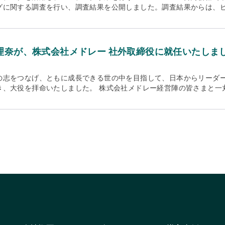
Education”継続コーチ専門教育”は、新たな学習や専門的な能力開発を希望
の4点において、海外拠点の開設は重要な意義を持ちます： 文化的ギ
グに関する調査を行い、調査結果を公開しました。調査結果からは、
都港区芝5丁目７－１・代表者名：森田 隆之・上場：東証1部・URL：https
的な教育として位置づけられています。継続コーチ専門教育（CCE）
ローチと、日本の「Being」重視の価値観を組み合わせることで、
査結果サマリー ビジネスコーチングに対し60%以上が「特に良い印象
シー：ICFコア・コンピテンシーに直接関連する、またはそれを拡張
企業の双方に対して、より深い次元での組織変革を支援します。 グロ
があるビジネスパーソンは約27% コーチング未経験で「今後コーチ
な開発に貢献するスキルの教育 この度国際コーチング連盟から認定を
定の中枢に近い場所に拠点を構えることで、クライアント企業の本質的
ーチングを受けたくない」と回答 コーチング経験者の59%が「コーチン
 」のFoundation コースでは、卒業資格を満たすことで、継続学習時間4
供することが可能となります。 グローバル×ローカルの知見の融合 
が「組織の人には話せないことが話せた」「新しい気づきがあった・
理奈が、株式会社メドレー 社外取締役に就任いたしま
りです： コア・コンピテンシー：19時間 リソース開発：21時間 
チと、オントロジカル・コーチングのグローバルな展開から得られる最
た」 ビジネスコーチングに対する印象や役に立った度合いは、役職間
 ～とは 本スクールは、元々以下の様な悩みを持つ、チームリーダーや戦略人
ーシップ開発手法を生み出すことができます。この独自のアプローチ
ラスの70%が「コーチングが役に立った」と回答し、一般社員クラス
コーチの継続学習目的以外に、どのような文脈の方でも受講いただくこ
開の双方に大きな価値を提供します。 グローバルネットワークの拡大
受講のきっかけで最も多い回答が「会社の業務の一環で実施した」で59
の志をつなげ、ともに成長できる世の中を目指して、日本からリーダ
チングを日本語で体系的に学べる場所としても知られています。 自分
で、オントロジカル・コーチングのグローバルコミュニティとの連携
月8日 ・調査対象：20-60代の正社員もしくは経営者の男女 ・有効回答
き、大役を拝命いたしました。 株式会社メドレー経営陣の皆さまと一
 社内でいろいろなコンフリクトが起こっているが、どう解決すべきか
れらの取り組みを通じて、当社は日本とグローバルをつなぐ架け橋とし
果 図1.ビジネスコーチングに対する印象の調査結果 図2.ビジネスコ
さらに邁進してまいります。 ＜株式会社メドレーについて＞メドレー
分起点で改善していきたい 変化が激しく多様性が求められる現代では
な成長と真の組織変革の実現に貢献してまいります。DoingとBein
験者に訊いた、ビジネスコーチングを受けたいと思う人の割合 図4.コ
、「医療ヘルスケアの未来をつくる」というミッションのもと、テク
率いることが難しくなってきています。チームメンバーと対話・傾聴
界各地の優れた実践を学び合い、共有することで、グローバルビジネ
えた人の割合 図5.コーチング経験者に訊いた、ビジネスコーチングが
の実現を目指しています。 【URL】 https://www.medley.jp
り組む事が欠かせません。 それを実現するために、「競争から共創」
diefstraat 5, 2511CG, Den Haag, Netherlands社名：Coac
ジネスコーチングが役に立たなかった理由 図7.コーチング経験者に
る次世代型リーダーが求められています。35 CoCreation（サ
 ビーヴィ）株主：Coaching Leaders Japan合同会社（100
い印象を持っている人の割合（役職別） 図9.コーチング経験の有無（役
を育成する『Leader as Coach®〜コーチ型リーダー養成スク
ng Director：Kenya Irie（入江賢哉）
職別、コーチング経験者） アンケートから見る、日本のビジネスコー
ます。 対象者 中堅管理職 / 次世代リーダー候補 / 経験豊富なリー
理奈) 6割が「ビジネスコーチングに特に印象なし」 今回の調査では、60
者 / 人材開発＆育成・戦略人事担当者など 今後の開講スケジュール 詳
象もない」と回答しました（図1参照）。これは、日本におけるビジネ
s Coach ～」の講座日程でご確認ください。 ＊次回第４期は、2024年
ています。 ビジネスコーチングは会社経由が主流 ビジネスコーチン
いて 35 CoCreation（サンゴ コ・クリエーション）合同会社は、
うち約6割の方が会社の業務の一環で、約3割の方が自ら受講を行うも
合することを通して、リーダーシップの進化を大胆に促進し、地球を
ほとんどの方が会社を通さなければビジネスコーチングを受ける機会が
ンに掲げ、日本初上陸“オントロジカル・コーチング”のアプローチに
ほどビジネスコーチングの効果を実感 興味深いのは、役職別のビジネ
、組織風土改善を支援するコーチング事業を運営しています。 オント
ーチングが役に立った」と回答する方の割合が高く、常務取締役クラス