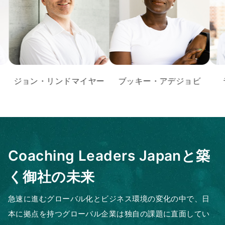
ョン・リンドマイヤー
ブッキー・アデジョビ
ライア
Coaching Leaders Japanと築
く御社の未来
急速に進むグローバル化とビジネス環境の変化の中で、日
本に拠点を持つグローバル企業は独自の課題に直面してい