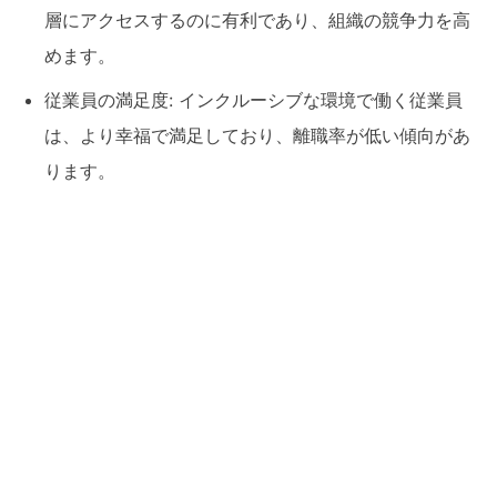
層にアクセスするのに有利であり、組織の競争力を高
めます。
従業員の満足度: インクルーシブな環境で働く従業員
は、より幸福で満足しており、離職率が低い傾向があ
ります。
ダイバーシティ＆インクルージョンの導入方法
ダイバーシティ＆インクルージョンを組織に導入するために
は、以下のステップを考慮することが重要です。
リーダーシップのコミットメント: 経営陣はD&Iにコミッ
トメントし、組織における文化変革をリードします。
多様な採用: 多様な人材を採用し、特にリーダーシップ層