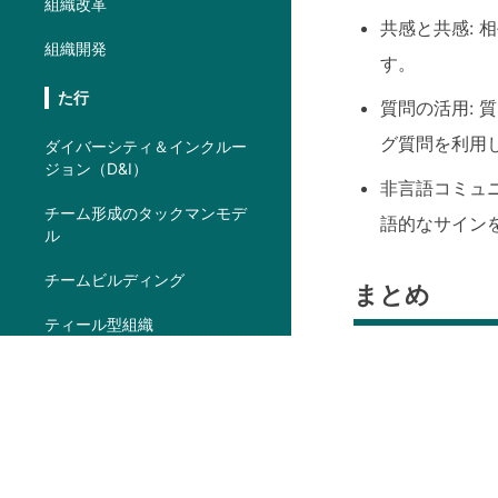
組織改革
共感と共感:
組織開発
す。
た行
質問の活用:
グ質問を利用
ダイバーシティ＆インクルー
ジョン（D&I）
非言語コミュ
チーム形成のタックマンモデ
語的なサイン
ル
チームビルディング
まとめ
ティール型組織
傾聴はコミュニケ
は行
解決、対人関係の
パフォーマンスレビュー
活用、非言語コミ
VUCA
う。