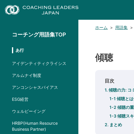
ホーム
>
用語集
>
コーチング用語集TOP
あ行
傾聴
アイデンティティクライシス
アルムナイ制度
目次
アンコンシャスバイアス
1. 傾聴の力
1-1 傾聴と
ESG経営
1-2 傾聴の
ウェルビーイング
1-3 傾聴
HRBP(Human Resource
2. まとめ
Business Partner)