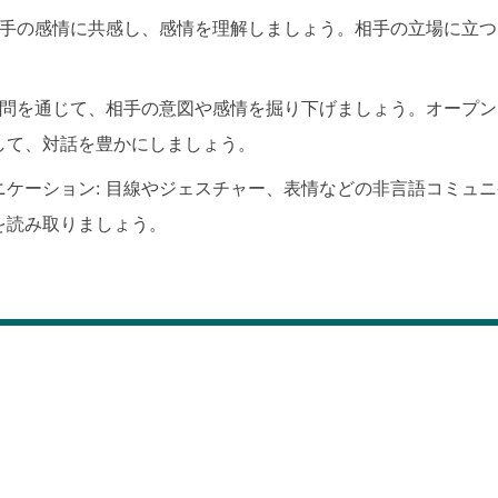
 相手の感情に共感し、感情を理解しましょう。相手の立場に立
 質問を通じて、相手の意図や感情を掘り下げましょう。オープ
して、対話を豊かにしましょう。
ニケーション: 目線やジェスチャー、表情などの非言語コミュ
を読み取りましょう。
ーションスキルの中でも特に重要であり、個人と組織の成功に寄与
向上など、多くの利点があります。優れた傾聴スキルを養い、アク
ュニケーションの技術を磨くことで、より効果的なコミュニケーシ