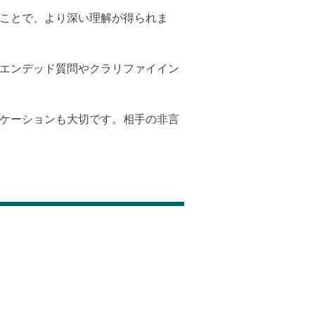
つことで、より深い理解が得られま
ンエンデッド質問やクラリファイイン
ニケーションも大切です。相手の非言
します。信頼の構築、誤解の防止、問題
ティブリスニング、共感と共感、質問の
ョンを実現し、人間関係を深めましょ