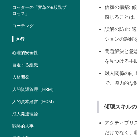
信頼の構築:
コッターの「変革の8段階プ
ロセス」
感じることは
コーチング
誤解の防止:
ションの誤解
さ行
問題解決と意
心理的安全性
を見つける手
自走する組織
対人関係の向
人材開発
で、協力的な
人的資源管理（HRM）
人的資本経営（HCM）
傾聴スキル
成人発達理論
アクティブリ
戦略的人事
だけでなく、