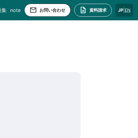
email
description
語集
note
お問い合わせ
資料請求
JP
|
EN