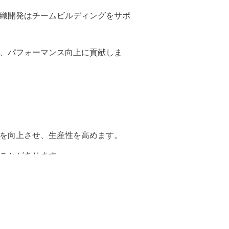
組織開発はチームビルディングをサポ
は、パフォーマンス向上に貢献しま
性を向上させ、生産性を高めます。
ることがあります。
みを提供し、競争力を維持するのに役
ーはより効果的に組織を導くことが