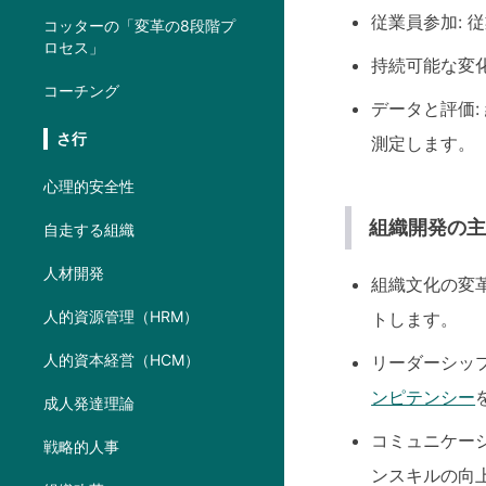
従業員参加:
コッターの「変革の8段階プ
ロセス」
持続可能な変
コーチング
データと評価
さ行
測定します。
心理的安全性
組織開発の
自走する組織
人材開発
組織文化の変
人的資源管理（HRM）
トします。
人的資本経営（HCM）
リーダーシッ
ンピテンシー
成人発達理論
コミュニケー
戦略的人事
ンスキルの向