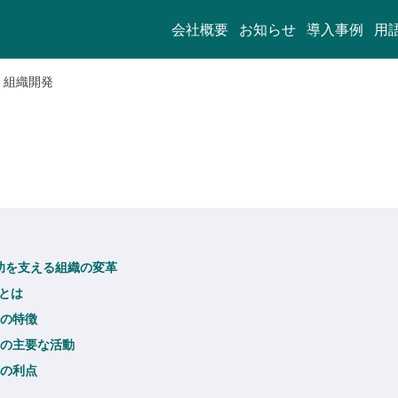
会社概要
お知らせ
導入事例
用
組織開発
 成功を支える組織の変革
発とは
発の特徴
開発の主要な活動
発の利点