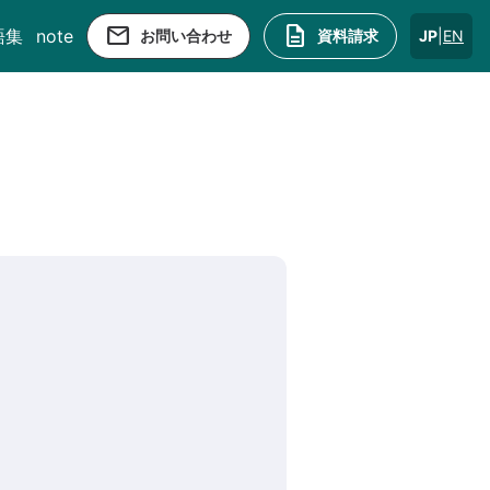
email
description
語集
note
お問い合わせ
資料請求
JP
|
EN