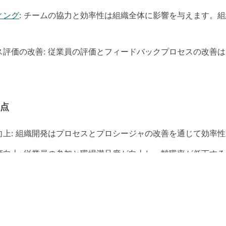
ィング
: チームの協力と効率性は組織全体に影響を与えます。
ス評価の改善: 従業員の評価とフィードバックプロセスの改善
利点
向上: 組織開発はプロセスとプロシージャの改善を通じて効率
度向上: 従業員の参加と職場満足度が向上し、離職率が低下す
力向上: 組織開発は組織が変化に適応しやすくするための枠組
プの向上:
リーダーシップの変革
とトレーニングにより、リーダ