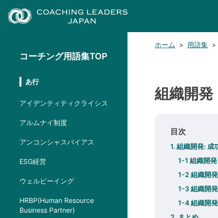
ホーム
>
用語集
>
コーチング用語集TOP
あ行
組織開発
アイデンティティクライシス
アルムナイ制度
目次
アンコンシャスバイアス
1. 組織開発:
1-1 組織開
ESG経営
1-2 組織開
ウェルビーイング
1-3 組織
HRBP(Human Resource
1-4 組織開
Business Partner)
2. まとめ