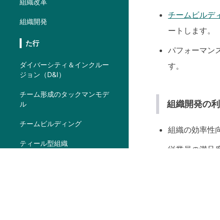
組織改革
チームビルデ
組織開発
ートします。
た行
パフォーマン
ダイバーシティ＆インクルー
す。
ジョン（D&I）
チーム形成のタックマンモデ
組織開発の
ル
チームビルディング
組織の効率性
ティール型組織
従業員の満足
は行
変化への適応
立ちます。
パフォーマンスレビュー
リーダーシッ
VUCA